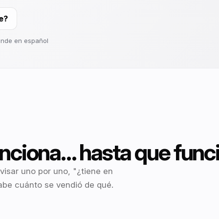
para su
recomendación honesta.
equipo
LARES
e?
ión
◎
PLATAFORMA
ponde en español
Ver plataforma
Ver precios
O
Todo en un
Empezar
Todo conectado para
Elija según su etapa y
solo lugar
ahora
vender, operar y retener.
complejidad.
io en
Ecommerce,
Vea el
catálogo,
eal
flujo
inventario,
completo
promociones,
para
lealtad y datos
 y feeds
vender
conectados.
más y
uncios
aumentar
recompra.
nciona… hasta que func
nline
isar uno por uno, "¿tiene en
 sabe cuánto se vendió de qué.
 pages y
ios