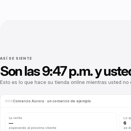
Link en 
CLIENTES
WhatsA
Encuest
clientes
ASÍ SE SIENTE
OPERACIÓ
Son las 9:47 p.m. y uste
Todo en 
Esto es lo que hace su tienda online mientras usted no 
lugar
Conecte 
Comercio Aurora · un comercio de ejemplo
usa
Automat
La venta
Lo q
—
6
esperando al próximo cliente
se d