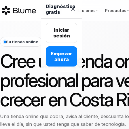
Diagnóstico
¿Por qué
✕
Soluciones
Productos
gratis
Blume?
← Volver
← Volver
← 
¿Por qué
VENTAS
CATÁLOGO
CLIENTES
Iniciar
→
Blume?
sesión
Pedidos
Inventario
WhatsApp CR
Su tienda online
centralizados
en tiempo
SOLUCIONES
VENTAS
real
Soluciones
→
Encuestas a
Cree una tienda on
Empezar
Pagos por
clientes
Crecer
Pedidos
link
Catálogo y
ahora
ventas con
centrali
feeds para
Productos
→
anuncios
Growth
Online y
OPERACIÓN
profesional para v
locales
físicos
Pagos po
SITIO
Todo en un so
Enterprise
Conversión
lugar
B2B y B2C
y
Online y
crecer en Costa Ri
Tienda
atribución
Cambie a Blume
Crecer ventas con
Migración sin perder
Conversión y atribución
Conecte lo qu
online
físicos
Precios
ya usa
Growth
ventas
FINANZAS
Para vender más, retener mejor
Vea qué fuentes producen
Landing
y crecer sin depender de
ventas pagadas, no solo clics, y
Retail
Recupere carritos, mida sus
Fases claras para mantener
pages y
Automatizacio
B2B y B
múltiples herramientas
decida su presupuesto con
campañas y dele a sus clientes
ventas, medición y continuidad
Recursos
Pagos y
multilocal
formularios
desconectadas.
evidencia.
Una tienda online que cobra, avisa al cliente, descuenta l
facturación
razones medibles para volver.
desde el día 1.
lleva el día, sin que usted tenga que saber de tecnología.
Link en bio
FINANZAS
Lealtad y