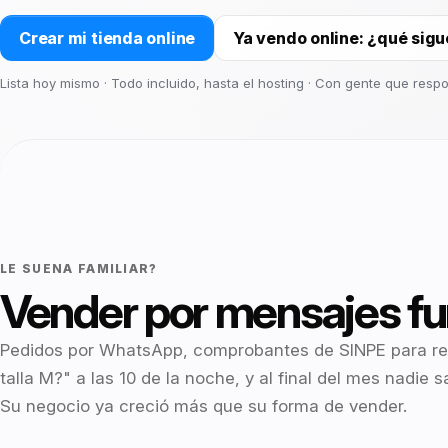
recompra
PI
Pagos y
Crear mi tienda online
Ya vendo online: ¿qué sigu
facturac
B2B y B2C
Lista hoy mismo · Todo incluido, hasta el hosting · Con gente que res
LISTO PARA CRECER CON
Empezar ahora
CATÁLOG
MENOS COMPLEJIDAD
¿No sabe
30 minutos para mapear el
por dónde
plan de mayor impacto.
Inventar
empezar?
tiempo r
Diagnóstico
gratis
Catálogo
para an
LE SUENA FAMILIAR?
SITIO
Vender por mensajes fu
Tienda o
Pedidos por WhatsApp, comprobantes de SINPE para rev
talla M?" a las 10 de la noche, y al final del mes nadie
Landing
formular
Su negocio ya creció más que su forma de vender.