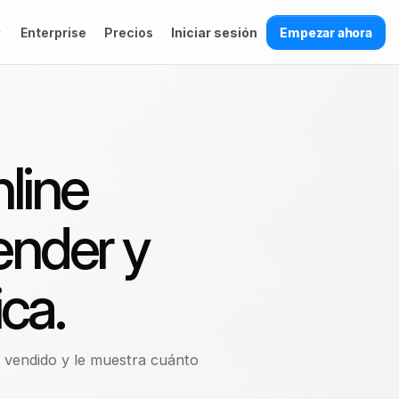
Enterprise
Precios
Iniciar sesión
Empezar ahora
Volver
CRECIMIENTO
EMPIECE HOY
EMPIECE PARA CRECER
MÁS SOLUCIONES
Carritos
M
Empezar ahora
Cambie a Blume
abandonados
Lealtad y recompra
PLATAFORMA
Vea cómo vender más, 
Para vender más, retener mejor
line
Atribución de
Tarjetas de premios,
y crecer sin depender de
recompra y operar con
ventas
cupones y Wallet para
Todo en un solo lugar
múltiples herramientas.
complejidad.
zados
que el cliente vuelva.
Ecommerce, catálogo,
Cupones y
inventario, pedidos,
ender y
promociones
lealtad y datos
Migración sin perder
r link
RECURSOS
B2B y B2C
conectados.
lo
ventas
Tarjeta de
Venda a consumidores y
Blog
Premios
Fases claras para continuidad
empresas desde una
 locales
ca.
de ventas, SEO y medición.
sola operación.
Guías
Todo conectado
Retail multilocal
e
Tarjetas de
regalo (B2B y
Unifique ventas, operación,
Su web y sus locales físicos
B2C)
Centro de ayuda
Empezar ahora
recompensas y datos en una
como un solo negocio, sobre el
¿No sabe por dónde
nes
Todo conectado
2C
sola plataforma.
POS o ERP que ya usa.
empezar?
Partners y
30 minutos para ver
o vendido y le muestra cuánto
Integre ventas, operación,
afiliados
cómo vender más y
Diagnóstico gratuito:
lealtad y datos en un solo lugar.
aumentar recompra con
cinco áreas, tres
Incentivos
menos complejidad.
prioridades y una