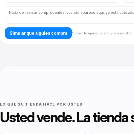
CRECIMIE
Nada de revisar comprobantes: cuando aparece aquí, ya está cobrado
Carritos
abando
Simular que alguien compra
Cifras de ejemplo, solo para mostrar
Atribuci
ventas
Cupones
promoci
Tarjeta 
Premios
Tarjetas
regalo (
LO QUE SU TIENDA HACE POR USTED
B2C)
Usted vende. La tienda 
Partners
afiliado