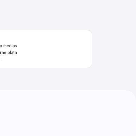
 a medias
trae plata
n